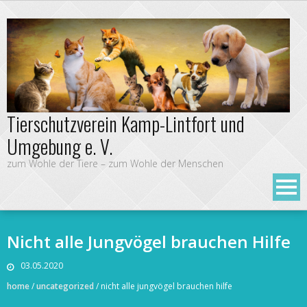
Tierschutzverein Kamp-Lintfort und
Umgebung e. V.
zum Wohle der Tiere – zum Wohle der Menschen
Nicht alle Jungvögel brauchen Hilfe
03.05.2020
home
/
uncategorized
/
nicht alle jungvögel brauchen hilfe