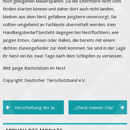
hoch gelegenen Mauerspalten. Da die Elterntiere nicht vom
Boden starten können und daher dort auch nicht landen,
bleiben aus dem Nest gefallene Jungtiere unversorgt. Sie
sollten umgehend an Fachleute übermittelt werden. Kein
Handlungsbedarf besteht dagegen bei Nestflüchtern, wie
jungen Enten, Gänsen oder Rallen, die bereits mit einem
dichten Dunengefieder zur Welt kommen. Sie sind in der Lage
ihr Nest ein bis zwei Tage nach dem Schlüpfen zu verlassen.
Bild: Junge Bachstelzen im Nest
Copyright: Deutscher Tierschutzbund e.V.
Beitragsnavigation
Verschiebung der Jahreshauptversammlung
„Check meinen Chip“