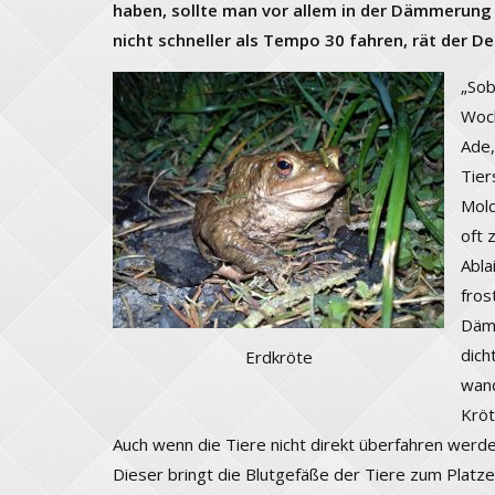
haben, sollte man vor allem in der Dämmerun
nicht schneller als Tempo 30 fahren, rät der D
„Sob
Woch
Ade,
Tier
Molc
oft 
Abla
fros
Dämm
dich
Erdkröte
wand
Kröt
Auch wenn die Tiere nicht direkt überfahren werd
Dieser bringt die Blutgefäße der Tiere zum Platze