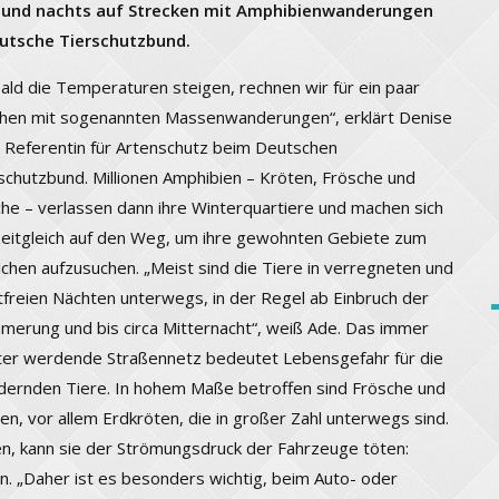
g und nachts auf Strecken mit Amphibienwanderungen
eutsche Tierschutzbund.
ald die Temperaturen steigen, rechnen wir für ein paar
en mit sogenannten Massenwanderungen“, erklärt Denise
 Referentin für Artenschutz beim Deutschen
schutzbund. Millionen Amphibien – Kröten, Frösche und
he – verlassen dann ihre Winterquartiere und machen sich
zeitgleich auf den Weg, um ihre gewohnten Gebiete zum
ichen aufzusuchen. „Meist sind die Tiere in verregneten und
tfreien Nächten unterwegs, in der Regel ab Einbruch der
erung und bis circa Mitternacht“, weiß Ade. Das immer
ter werdende Straßennetz bedeutet Lebensgefahr für die
ernden Tiere. In hohem Maße betroffen sind Frösche und
en, vor allem Erdkröten, die in großer Zahl unterwegs sind.
en, kann sie der Strömungsdruck der Fahrzeuge töten:
n. „Daher ist es besonders wichtig, beim Auto- oder