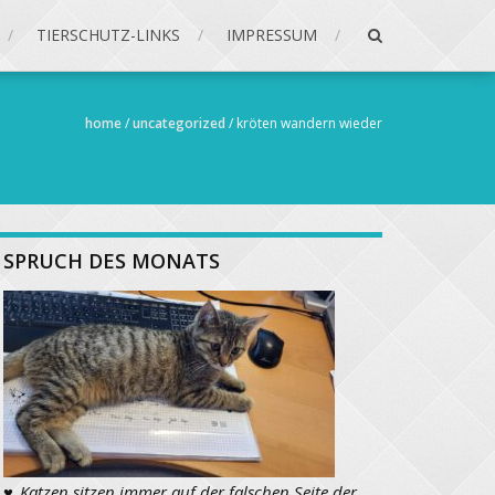
TIERSCHUTZ-LINKS
IMPRESSUM
home
/
uncategorized
/
kröten wandern wieder
SPRUCH DES MONATS
♥
„
Katzen sitzen immer auf der falschen Seite der