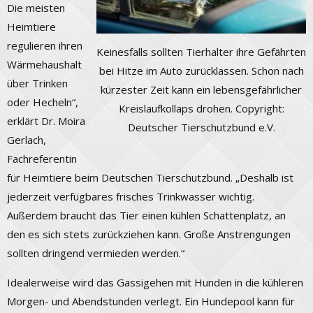
Die meisten
Heimtiere
regulieren ihren
Keinesfalls sollten Tierhalter ihre Gefährten
Wärmehaushalt
bei Hitze im Auto zurücklassen. Schon nach
über Trinken
kürzester Zeit kann ein lebensgefährlicher
oder Hecheln“,
Kreislaufkollaps drohen. Copyright:
erklärt Dr. Moira
Deutscher Tierschutzbund e.V.
Gerlach,
Fachreferentin
für Heimtiere beim Deutschen Tierschutzbund. „Deshalb ist
jederzeit verfügbares frisches Trinkwasser wichtig.
Außerdem braucht das Tier einen kühlen Schattenplatz, an
den es sich stets zurückziehen kann. Große Anstrengungen
sollten dringend vermieden werden.“
Idealerweise wird das Gassigehen mit Hunden in die kühleren
Morgen- und Abendstunden verlegt. Ein Hundepool kann für