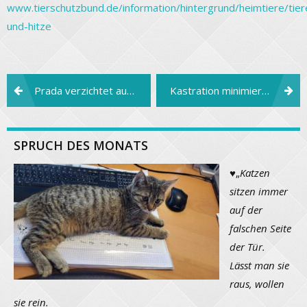
www.tierschutzbund.de/information/hintergrund/heimtiere/tier
und-hitze
Beitragsnavigation
Prada verzichtet auf Echtpelz
Kastration minimiert das Katzenleiden
SPRUCH DES MONATS
♥
„
Katzen
sitzen immer
auf der
falschen Seite
der Tür.
Lässt man sie
raus, wollen
sie rein.