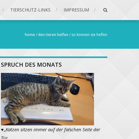
TIERSCHUTZ-LINKS
IMPRESSUM
home
/
den tieren helfen
/
so können sie helfen
SPRUCH DES MONATS
♥
„
Katzen sitzen immer auf der falschen Seite der
Tür.