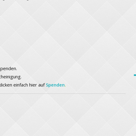
spenden.
cheinigung.
licken einfach hier auf
Spenden
.