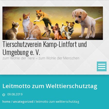
Tierschutzverein Kamp-Lintfort und
Umgebung e. V.
zum Wohle der Tiere – zum Wohle der Menschen
Leitmotto zum Welttierschutztag
09.08.2019
home
/
uncategorized
/
leitmotto zum welttierschutztag