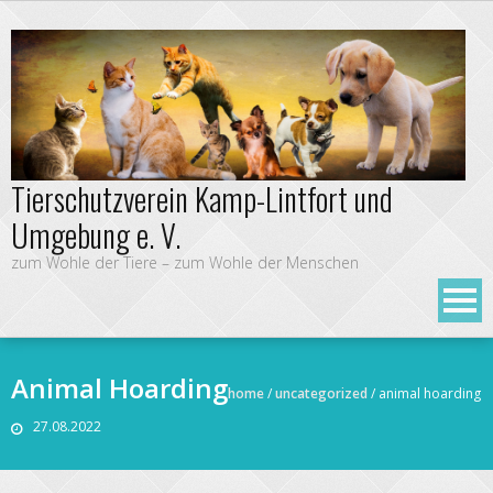
Tierschutzverein Kamp-Lintfort und
Umgebung e. V.
zum Wohle der Tiere – zum Wohle der Menschen
Animal Hoarding
home
/
uncategorized
/
animal hoarding
27.08.2022