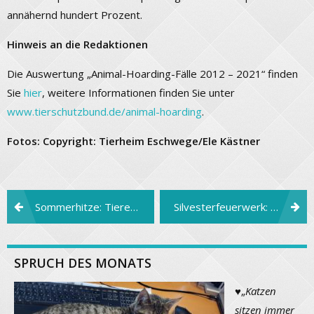
annähernd hundert Prozent.
Hinweis an die Redaktionen
Die Auswertung „Animal-Hoarding-Fälle 2012 – 2021“ finden
Sie
hier
, weitere Informationen finden Sie unter
www.tierschutzbund.de/animal-hoarding
.
Fotos: Copyright: Tierheim Eschwege/Ele Kästner
Beitragsnavigation
Sommerhitze: Tiere brauchen Schatten und Wasser
Silvesterfeuerwerk: Angst und Stress für Tiere
SPRUCH DES MONATS
♥
„
Katzen
sitzen immer