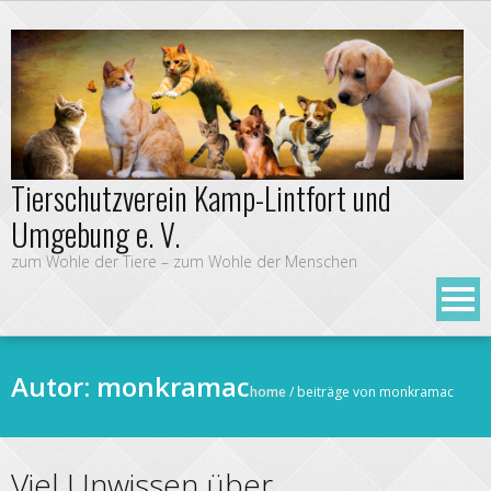
Tierschutzverein Kamp-Lintfort und
Umgebung e. V.
zum Wohle der Tiere – zum Wohle der Menschen
Autor:
monkramac
home
/
beiträge von monkramac
Viel Unwissen über