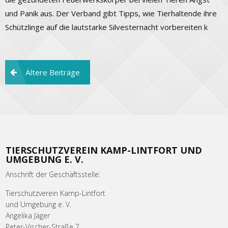
und Panik aus. Der Verband gibt Tipps, wie Tierhaltende ihre
Schützlinge auf die lautstarke Silvesternacht vorbereiten k
Beitragsnavigation
Ältere Beiträge
TIERSCHUTZVEREIN KAMP-LINTFORT UND
UMGEBUNG E. V.
Anschrift der Geschäftsstelle:
Tierschutzverein Kamp-Lintfort
und Umgebung e. V.
Angelika Jäger
Peter-Vischer-Straße 7