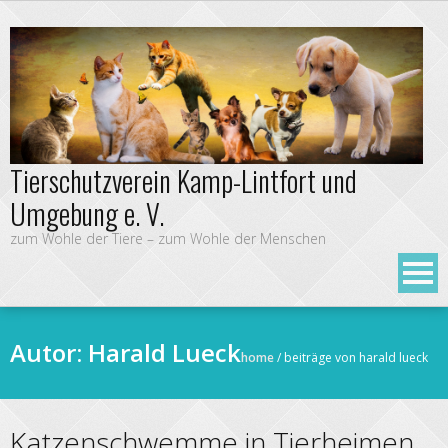
Tierschutzverein Kamp-Lintfort und
Umgebung e. V.
zum Wohle der Tiere – zum Wohle der Menschen
Autor:
Harald Lueck
home
/
beiträge von harald lueck
Katzenschwemme in Tierheimen